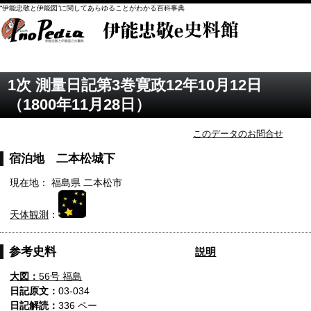
“伊能忠敬と伊能図”に関してあらゆることがわかる百科事典
1次 測量日記第3巻寛政12年10月12日
（1800年11月28日）
このデータのお問合せ
宿泊地 二本松城下
現在地： 福島県 二本松市
天体観測
：
参考史料
説明
大図：
56号 福島
日記原文：
03-034
日記解読：
336 ペー