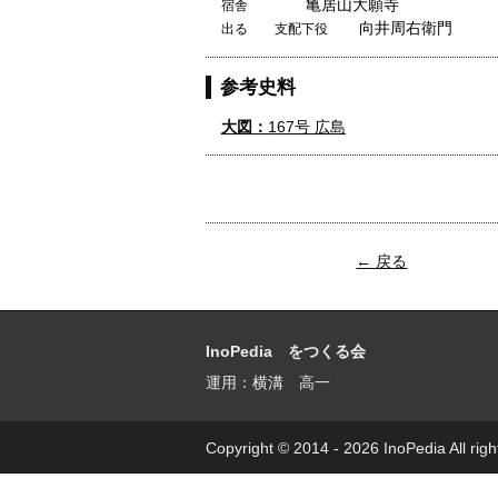
亀居山大願寺
宿舎
向井周右衛門
出る 支配下役
参考史料
大図：
167号 広島
← 戻る
InoPedia をつくる会
運用：横溝 高一
Copyright © 2014 - 2026 InoPedia All righ