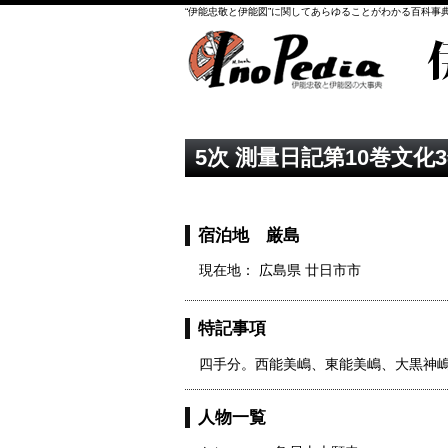
“伊能忠敬と伊能図”に関してあらゆることがわかる百科事
5次 測量日記第10巻文化3
宿泊地 厳島
現在地： 広島県 廿日市市
特記事項
四手分。西能美嶋、東能美嶋、大黒神
人物一覧