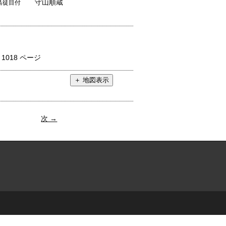
守山順蔵
島徒目付
：
1018 ページ
次 →