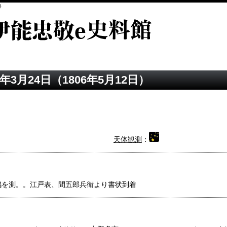
典
年3月24日（1806年5月12日）
天体観測
：
嶋を測。。江戸表、間五郎兵衛より書状到着