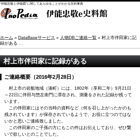
“伊能忠敬と伊能図”に関してあらゆることがわかる百科事典
ホーム
»
DataBaseサービス
»
人物DBご連絡一覧
» 村上市伴田家に記
録がある …
村上市伴田家に記録がある
ご連絡概要（2016年2月28日）
村上市の岩船地域（湊町）には、1802年（享和二年）9月21日
～22日に伴田与惣左衛門に滞在され、測量をされた記録が残って
います。
この伴田家にはその当時の資料など（何を召し上がったかのも
残されています）が保存されているようで、お役に立つのではな
いかと思いご連絡致しました。
この伴田家のご子孫の方にもこの件はお伝えしており、ぜひ繋
いで欲しいとのことでした。